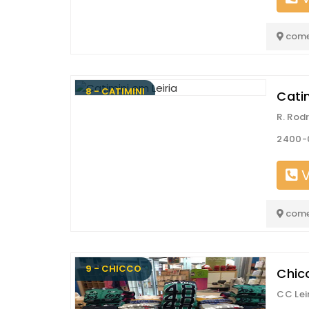
come
8 - CATIMINI
Catim
R. Rod
2400-0
V
come
9 - CHICCO
Chic
CC Lei