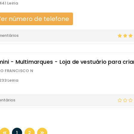
41 Leiria
er número de telefone
mentários
mini - Multimarques - Loja de vestuário para cri
AO FRANCISCO N
33 Leiria
ntários
1
2