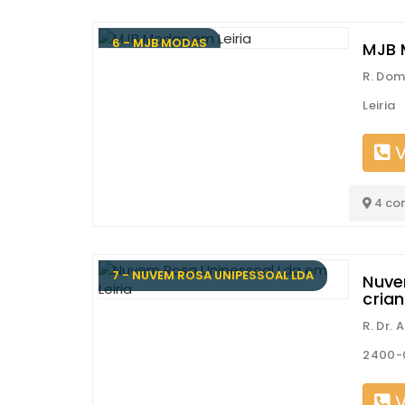
6 - MJB MODAS
MJB 
R. Dom
Leiria
V
4 co
7 - NUVEM ROSA UNIPESSOAL LDA
Nuve
cria
R. Dr.
2400-0
V