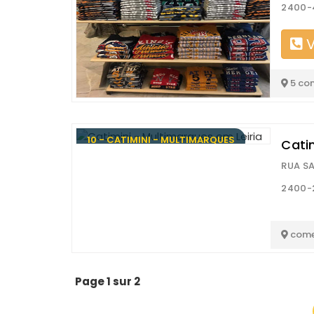
2400-4
V
5 co
10 - CATIMINI - MULTIMARQUES
Cati
RUA S
2400-2
come
Page 1 sur 2