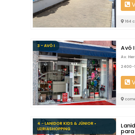
V
164 
3 - AVÓ I
Avó I
Av. He
2400-1
V
come
4 - LANIDOR KIDS & JÚNIOR •
Lanid
LEIRIASHOPPING
para