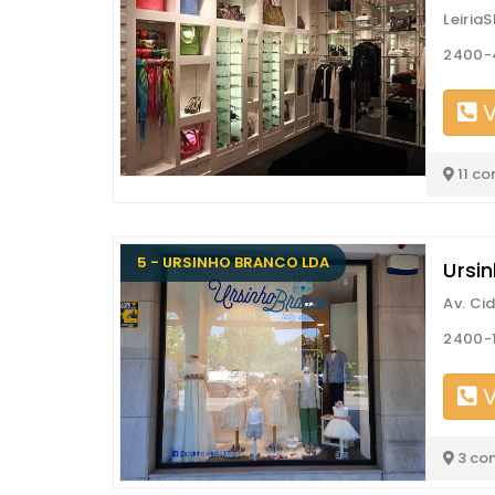
LeiriaS
2400-4
V
11 co
5 - URSINHO BRANCO LDA
Ursi
Av. Ci
2400-1
V
3 co