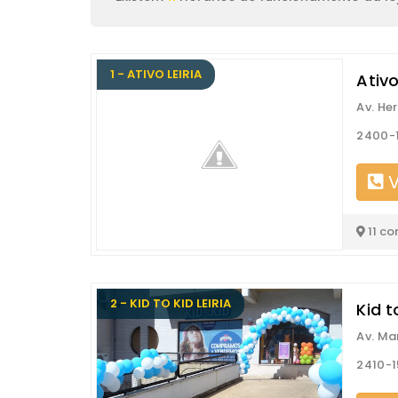
1 - ATIVO LEIRIA
Ativo
Av. He
2400-1
V
11 co
2 - KID TO KID LEIRIA
Kid t
Av. Ma
2410-1