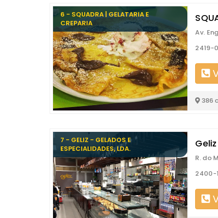
6 - SQUADRA | GELATARIA E
SQUA
CREPARIA
Av. En
2419-0
V
386 
7 - GELIZ - GELADOS E
Geliz
ESPECIALIDADES, LDA.
R. do M
2400-1
V