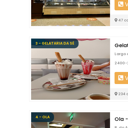
V
47 c
3 - GELATARIA DA SÉ
Gela
Largo 
2400-2
V
234 
4 - OLA
Ola 
R. do A