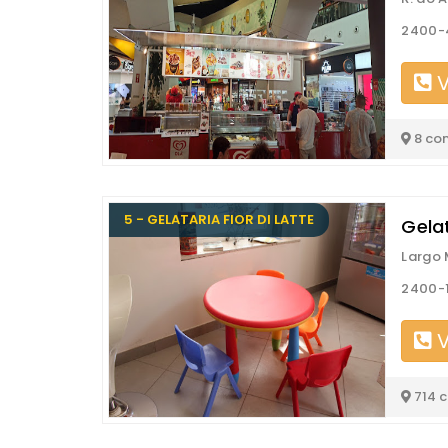
2400-4
V
8 co
5 - GELATARIA FIOR DI LATTE
Gelat
Largo 
2400-1
V
714 