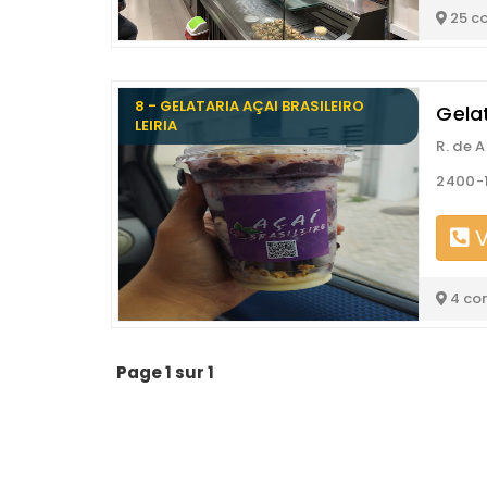
25 c
8 - GELATARIA AÇAI BRASILEIRO
Gelat
LEIRIA
R. de 
2400-1
V
4 co
Page 1 sur 1