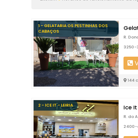
1 - GELATARIA OS PESTINHAS DOS
Gela
CABAÇOS
R. Don
3250-3
V
144 
2 - ICE IT - LEIRIA
Ice I
R. do A
2400-4