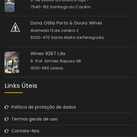
7540-163 Santiago do Cacém
Dona Otilia Porto & Douro Wines
Alameda 13 de Janeiro 2
5030-470 Santa Marta de Penaguião
Wines 9297 Lda
R. Prof. Simões Raposo 9B
1600-660 Lisboa
Links Úteis
Política de proteção de dados
Termos gerais de uso
Contate-Nos