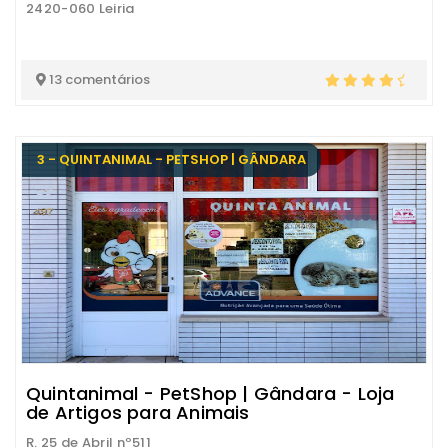
2420-060 Leiria
13 comentários
3 - QUINTANIMAL - PETSHOP | GÂNDARA
Quintanimal - PetShop | Gândara - Loja
de Artigos para Animais
R. 25 de Abril nº511