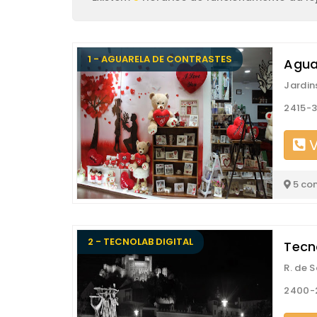
1 - AGUARELA DE CONTRASTES
Agua
Jardin
2415-3
V
5 co
2 - TECNOLAB DIGITAL
Tecno
R. de 
2400-2