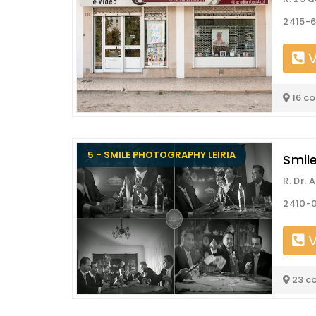
2415-6
V
16 c
5 - SMILE PHOTOGRAPHY LEIRIA
Smile
R. Dr.
2410-0
V
23 c