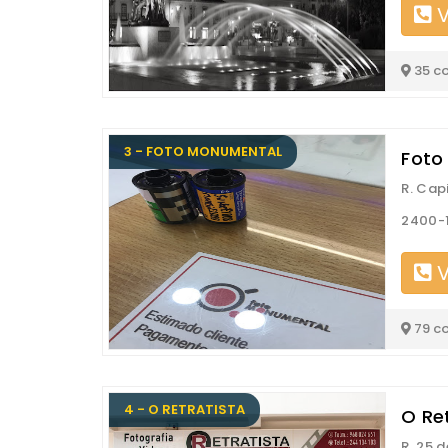
V
35 c
3 - FOTO MONUMENTAL
Foto
R. Cap
2400-1
V
79 c
4 - O RETRATISTA
O Ret
R. 25 d