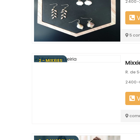
2400-2
V
5 co
2 - MIXXIES
Mixxi
R. de 
2400-0
V
come