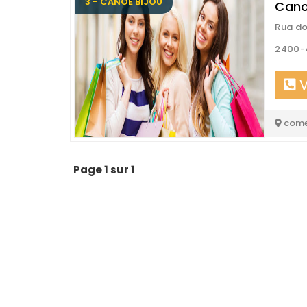
3 - CANOE BIJOU
Canoe
Rua do
2400-4
V
come
Page 1 sur 1