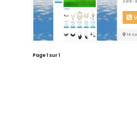
2415-3
V
14 c
Page 1 sur 1