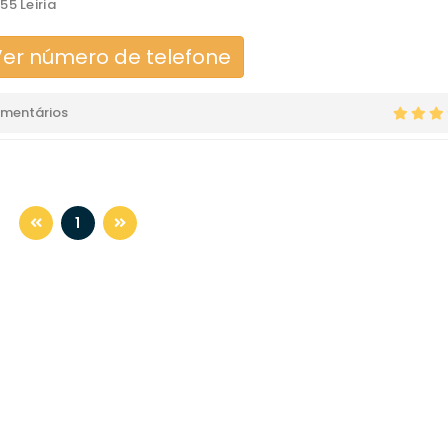
55 Leiria
er número de telefone
omentários
1