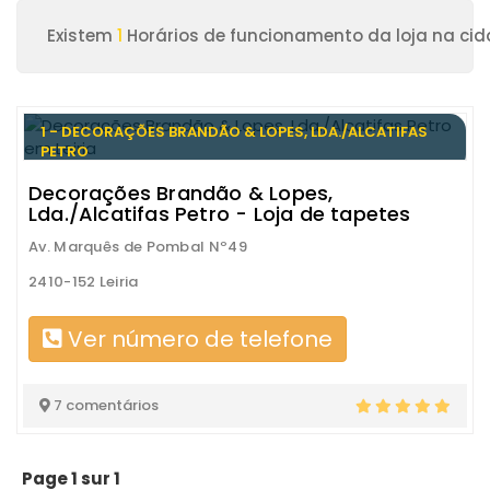
Existem
1
Horários de funcionamento da loja na cida
1 - DECORAÇÕES BRANDÃO & LOPES, LDA./ALCATIFAS
PETRO
Decorações Brandão & Lopes,
Lda./Alcatifas Petro - Loja de tapetes
Av. Marquês de Pombal Nº49
2410-152 Leiria
Ver número de telefone
7 comentários
Page 1 sur 1