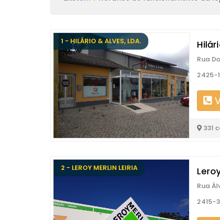
1 - HILÁRIO & ALVES, LDA.
Hilár
Rua Do
2425-1
V
331 
2 - LEROY MERLIN LEIRIA
Leroy
Rua Ál
2415-3