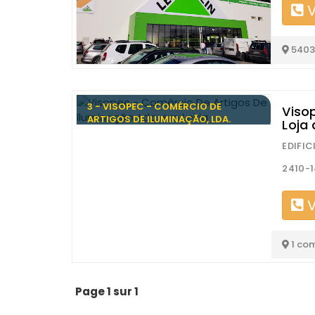
V
5403
3 - VISOPEC - COMÉRCIO DE
Viso
ARTIGOS DE ILUMINAÇÃO, LDA.
Loja
EDIFIC
2410-1
V
1 co
Page 1 sur 1