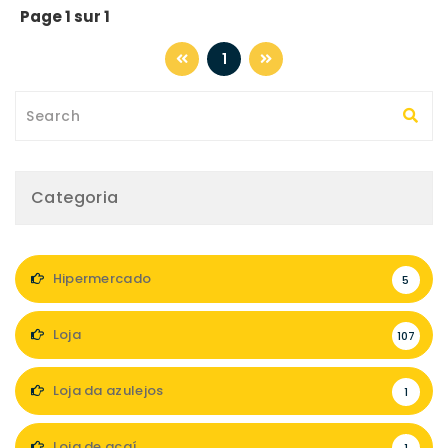
Page 1 sur 1
1
Categoria
Hipermercado
5
Loja
107
Loja da azulejos
1
Loja de açaí