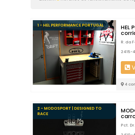
1 - HEL PERFORMANCE PORTUGAL
HEL 
corr
R. da 
2415-4
V
4 co
2 - MODOSPORT | DESIGNED TO
MODO
RACE
carr
Pct. Dr
2410-4