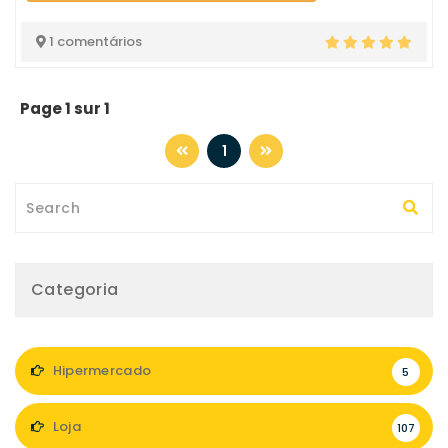
1 comentários
Page 1 sur 1
1
Categoria
Hipermercado
5
Loja
107