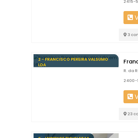
2415-5
V
3 co
2 - FRANCISCO PEREIRA VALSUMO
Fran
LDA
R. da 
2400-1
V
23 c