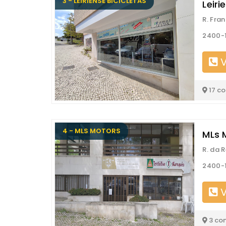
3 - LEIRIENSE BICICLETAS
Leiri
R. Fran
2400-1
V
17 c
4 - MLS MOTORS
MLs 
R. da 
2400-1
V
3 co