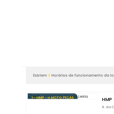
Existem
4
Horários de funcionamento da loj
1 - HMP - H MOTO PEÇAS
HMP 
R. da 