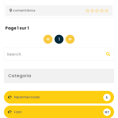
comentários
Page 1 sur 1
1
Categoria
Hipermercado
5
Loja
107