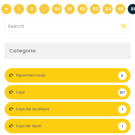
1
2
...
80
81
82
83
84
85
8
Categoria
Hipermercado
5
Loja
107
Loja da azulejos
1
Loja de açaí
1