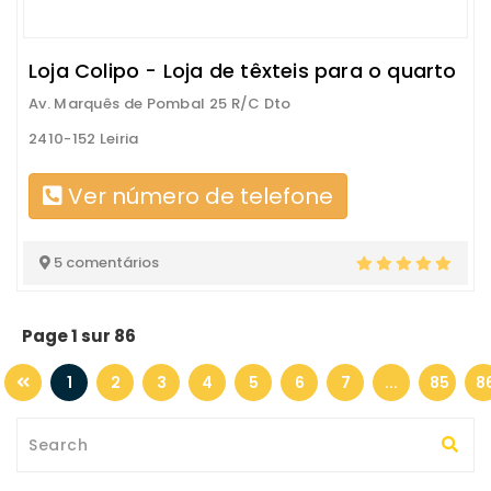
Loja Colipo - Loja de têxteis para o quarto
Av. Marquês de Pombal 25 R/C Dto
2410-152 Leiria
Ver número de telefone
5 comentários
Page 1 sur 86
1
2
3
4
5
6
7
...
85
8