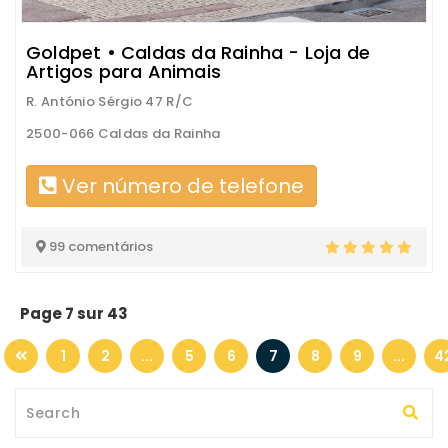
Goldpet • Caldas da Rainha - Loja de
Artigos para Animais
R. António Sérgio 47 R/C
2500-066 Caldas da Rainha
Ver número de telefone
99 comentários
Page 7 sur 43
1
2
...
5
6
7
8
9
...
4