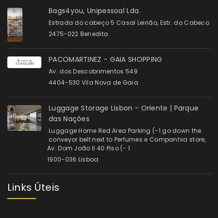
Bags4you, Unipessoal Lda.
Estrada do cabeço 5 Casal Leirião, Estr. do Cabeco
2475-022 Benedita
PACOMARTINEZ - GAIA SHOPPING
Av. dos Descobrimentos 549
4404-530 Vila Nova de Gaia
Luggage Storage Lisbon - Oriente | Parque
das Nações
Luggage Home Red Area Parking (-1 go down the
conveyor belt next to Perfumes e Companhia store,
Av. Dom João II 40 Piso (- 1
1900-036 Lisboa
Links Úteis