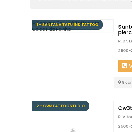
1 - SANTANA TATU INK TATTOO
Sant
pier
R. Dr. 
2500-2
V
8 co
2 - CW3TATTOOSTUDIO
Cw3t
R. Vito
2500-2