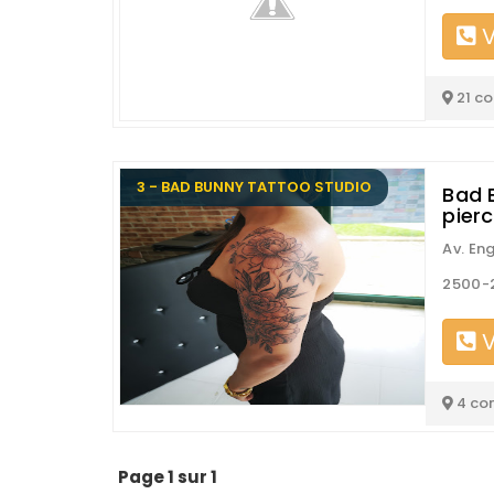
V
21 c
3 - BAD BUNNY TATTOO STUDIO
Bad 
pier
Av. En
2500-2
V
4 co
Page 1 sur 1