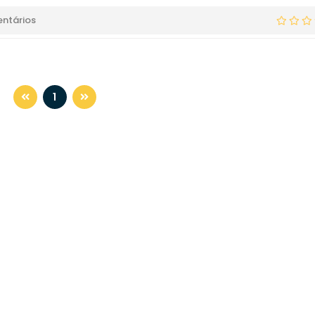
ntários
1