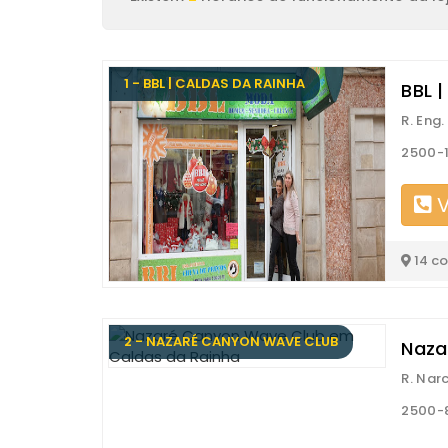
1 - BBL | CALDAS DA RAINHA
BBL 
R. Eng
2500-1
V
14 c
2 - NAZARÉ CANYON WAVE CLUB
Naza
R. Nar
2500-