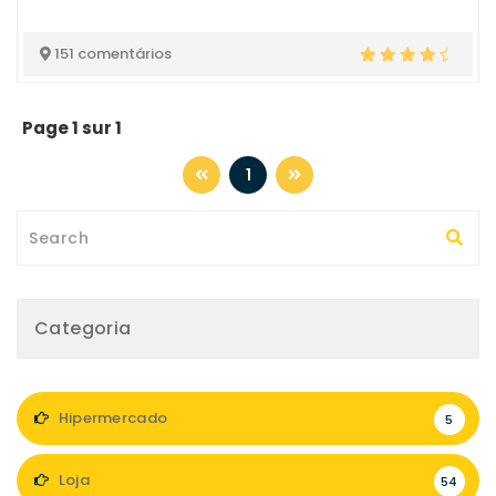
151 comentários
Page 1 sur 1
1
Categoria
Hipermercado
5
Loja
54