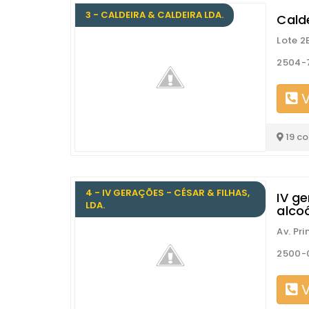
3 - CALDEIRA & CALDEIRA LDA.
Calde
Lote 2
2504-7
V
19 c
4 - IV GERAÇÕES - CÉSAR & FILHAS,
IV ge
LDA.
alco
Av. Pri
2500-0
V