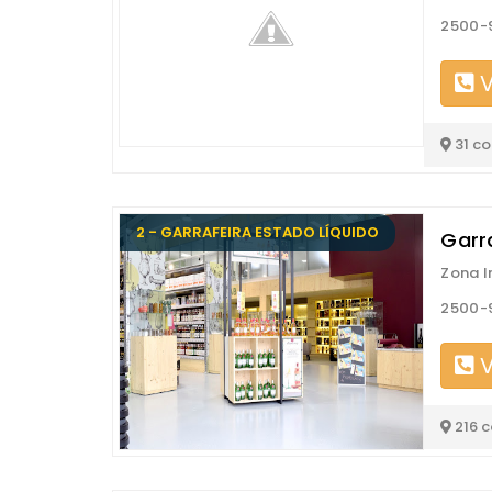
2500-9
V
31 c
2 - GARRAFEIRA ESTADO LÍQUIDO
Garr
Zona In
2500-9
V
216 