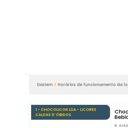
Existem
4
Horários de funcionamento da lo
1 - CHOCOLICOR LDA - LICORES
Choc
CALDAS D´ÓBIDOS
Bebi
R. Antó