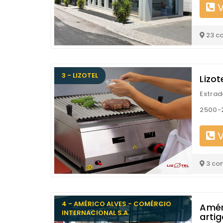
V
23 c
3 - LIZOTEL
Lizot
Estrad
2500-
V
3 co
4 - AMÉRICO ALVES - COMÉRCIO
Amér
INTERNACIONAL S.A.
artig