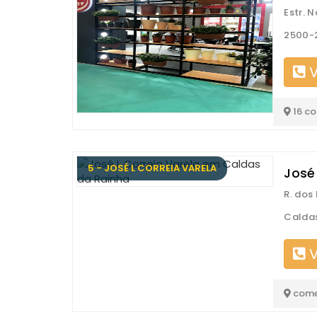
Estr. 
2500-
V
16 c
5 - JOSÉ L CORREIA VARELA
José 
R. dos
Caldas
V
come