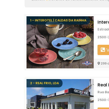
1 - INTEROTEL | CALDAS DA RAINHA
Inter
Estrad
2500-
V
299 
2 - REAL FRIO, LDA
Real 
Rua Bai
2500-3