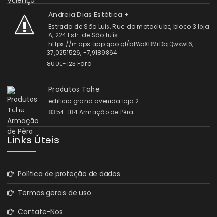
Andreia Dias Estética +
Estrada de São Luis, Rua do motoclube, bloco 3 loja
A, 224 Estr. de São Luís
https://maps.app.goo.gl/bPAbXBMrDbjQwxwt6,
37,0251526, -7,9189864
8000-123 Faro
Produtos Tahe
edificio grand avenida loja 2
8354-184 Armação de Pêra
Links Úteis
Política de proteção de dados
Termos gerais de uso
Contate-Nos