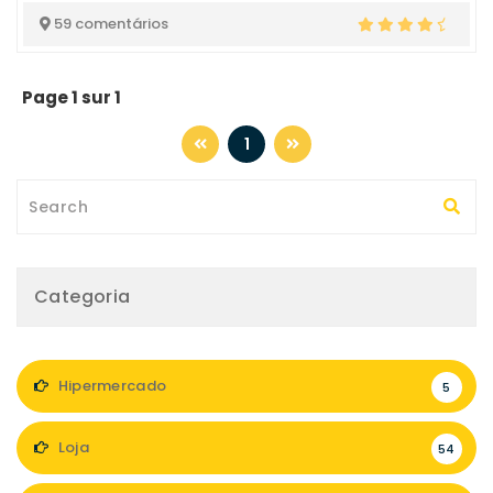
59 comentários
Page 1 sur 1
1
Categoria
Hipermercado
5
Loja
54