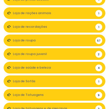
Loja de rações animais
1
Loja de recordações
1
Loja de roupa
57
Loja de roupa juvenil
2
Loja de saúde e beleza
4
Loja de Sofás
1
Loja de Tatuagens
9
Loja de tatuagens e de piercings
3