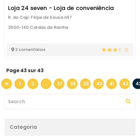
Loja 24 seven - Loja de conveniência
R. do Cap. Filipe de Sousa n97
2500-140 Caldas da Rainha
2 comentários
Page 43 sur 43
1
2
...
37
38
39
40
41
42
4
Categoria