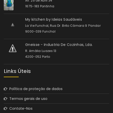
Av. 25 de Abril 34
1675-183 Pontinha
My kitchen by Ideias Saudáveis
La Vie Funchal, Rua Dr. Brito Câmara 9 1ºandar
9000-039 Funchal
Gneisse - Industria De Cozinhas, Lda.
R. Amália Luazes 13
4200-052 Porto
Links Úteis
Política de proteção de dados
Termos gerais de uso
Contate-Nos