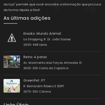
da loja" permite que você encontre a informação que procura
de forma rápida e fácil!
As últimas adições
Kiwoko. Mundo Animal
Lis Shopping, R. Dr. João Soares
2400-448 Leiria
Reino 4 patas
Av. Movimento das Forças Armadas 10
2825-329 Costa da Caparica
GreenPet .PT
R. Bernardim Ribeiro 3 3DRT
2970-300 Cotovia
Links Úteis