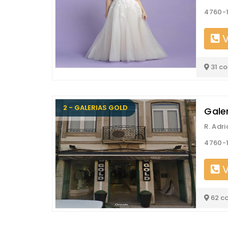
4760-1
V
31 c
2 - GALERIAS GOLD
Galer
R. Adr
4760-1
V
62 c