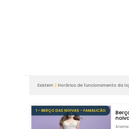
Existem
2
Horários de funcionamento da loj
1 - BERÇO DAS NOIVAS - FAMALICÃO
Berç
noiv
Alamed