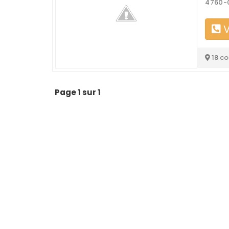
4760-0
V
18 c
Page 1 sur 1