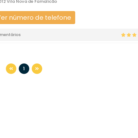
12 Vila Nova de Famalicão
er número de telefone
omentários
1