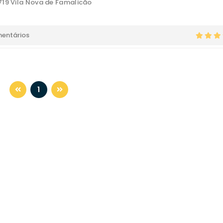
19 Vila Nova de Famalicão
mentários
1