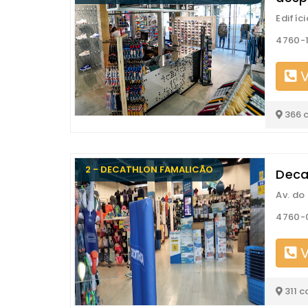
Edifíc
4760-1
V
366 
2 - DECATHLON FAMALICÃO
Deca
Av. do 
4760-0
V
311 c