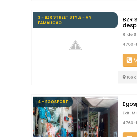
3 - BZR STREET STYLE - VN
BZR S
FAMALICÃO
desp
R. de 
4760-1
V
166 
4 - EGOSPORT
Egos
Edf. Mi
4760-1