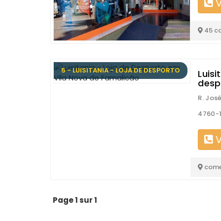
V
45 c
5 - LUISITANIA - LOJA DE DESPORTO
Luisi
desp
R. Jos
4760-1
V
come
Page 1 sur 1