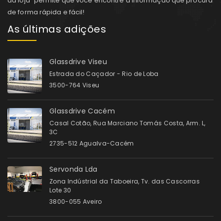
da loja" permite que você encontre a informação que procura
de forma rápida e fácil!
As últimas adições
Glassdrive Viseu
Estrada do Caçador - Rio de Loba
3500-764 Viseu
Glassdrive Cacém
Casal Cotão, Rua Marciano Tomás Costa, Arm. L,
3C
2735-512 Agualva-Cacém
Servonda Lda
Zona Indústrial da Taboeira, Tv. das Cascorras
Lote 30
3800-055 Aveiro