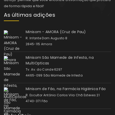
de forma rápida e fácil!
As últimas adições
Minisom - AMORA (Cruz de Pau)
R. Infante Dom Augusto 8
2845-115 Amora
Minisom São Mamede de Infesta, na
MultiOpticas
Tv. Av. do Conde 6297
4465-099 São Mamede de Infesta
Minisom de Fão, na Farmácia Higiénica Fão
R. Escultor António Carlos Vila Chã Esteves 21
4740-371 Fão