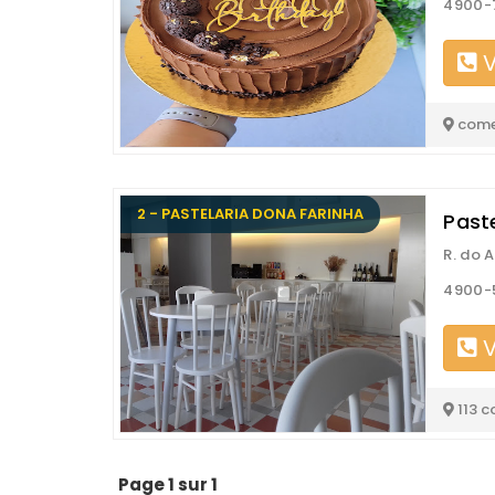
4900-7
V
come
2 - PASTELARIA DONA FARINHA
Paste
R. do A
4900-5
V
113 c
Page 1 sur 1