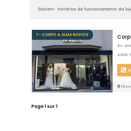
Existem
1
Horários de funcionamento da loj
1 - CORPO & ALMA NOIVOS
Corp
Av. do
4900-
V
19 c
Page 1 sur 1