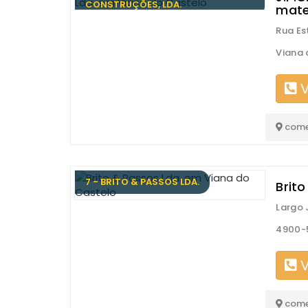
CONSTRUÇÕES, LDA.
mate
Rua Es
Viana 
V
come
7 - BRITO & PASSOS LDA.
Brit
Largo
4900-5
V
come