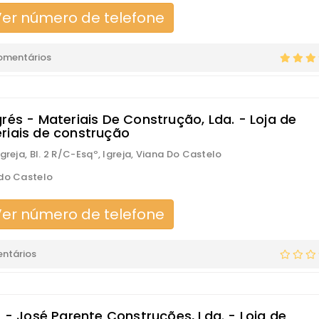
er número de telefone
omentários
rés - Materiais De Construção, Lda. - Loja de
riais de construção
greja, Bl. 2 R/C-Esqº, Igreja, Viana Do Castelo
do Castelo
er número de telefone
ntários
. - José Parente Construções, Lda. - Loja de