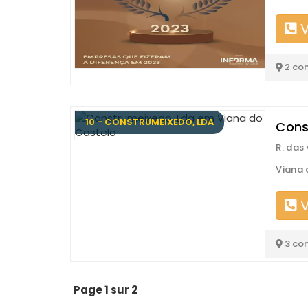
V
2 co
10 - CONSTRUMEIXEDO, LDA
Cons
R. das
Viana 
V
3 co
Page 1 sur 2