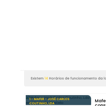
Existem
14
Horários de funcionamento da lo
1 - MAFER - JOSÉ CARLOS
Mafe
COUTINHO, LDA
cons