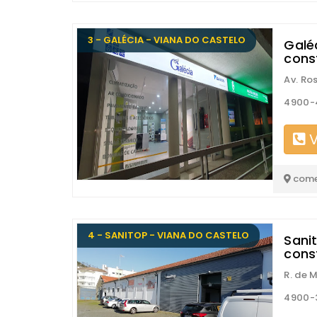
3 - GALÉCIA - VIANA DO CASTELO
Galé
cons
Av. Ro
4900-4
V
come
4 - SANITOP - VIANA DO CASTELO
Sani
cons
R. de 
4900-3