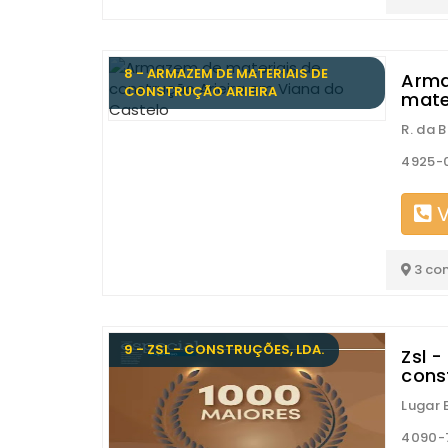
8 - ARMAZEM DE MATERIAIS DE
Arma
CONSTRUÇÃO ARIEIRA
mate
R. da 
4925-0
V
3 co
9 - ZSL - CONSTRUÇÕES, LDA.
Zsl -
cons
Lugar 
4090-7