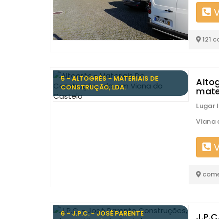
V
121 c
5 - ALTOGRÉS - MATERIAIS DE
Altog
CONSTRUÇÃO, LDA.
mate
Lugar I
Viana 
V
come
6 - J.P.C. - JOSÉ PARENTE
J.P.C