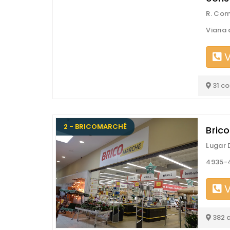
R. Co
Viana 
V
31 c
2 - BRICOMARCHÉ
Bric
Lugar 
4935-4
V
382 