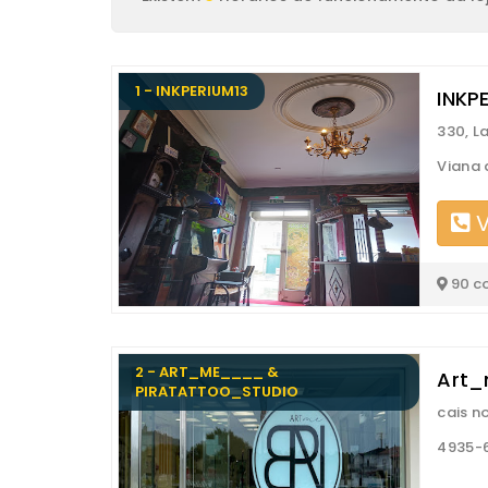
1 - INKPERIUM13
INKP
330, L
Viana 
V
90 c
2 - ART_ME____ &
Art_
PIRATATTOO_STUDIO
cais no
4935-6