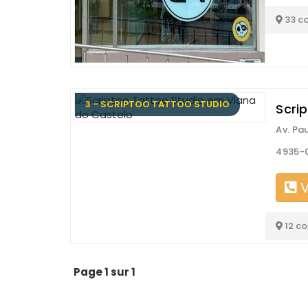
33 c
3 - SCRIPTOO TATTOO STUDIO
Scri
Av. Pa
4935-0
V
12 c
Page 1 sur 1