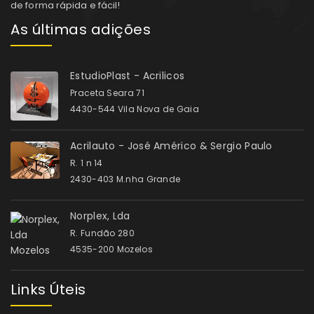
de forma rápida e fácil!
As últimas adições
EstudioPlast - Acrilicos
Praceta Seara 71
4430-544 Vila Nova de Gaia
Acrilauto - José Américo & Sergio Paulo
R. 1 n 14
2430-403 M.nha Grande
Norplex, Lda
R. Fundão 280
4535-200 Mozelos
Links Úteis