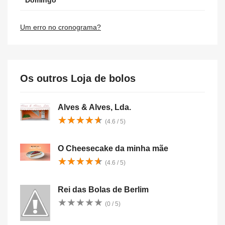
Domingo
Um erro no cronograma?
Os outros Loja de bolos
Alves & Alves, Lda.
★
★
★
★
★
★
★
★
★
★
(4.6 / 5)
O Cheesecake da minha mãe
★
★
★
★
★
★
★
★
★
★
(4.6 / 5)
Rei das Bolas de Berlim
★
★
★
★
★
★
★
★
★
★
(0 / 5)