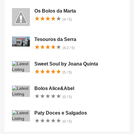
Os Bolos da Marta
★
★
★
★
★
★
★
★
★
★
(4 / 5)
Tesouros da Serra
★
★
★
★
★
★
★
★
★
★
(4.2 / 5)
Sweet Soul by Joana Quinta
★
★
★
★
★
★
★
★
★
★
(5 / 5)
Bolos Alice&Abel
★
★
★
★
★
★
★
★
★
★
(0 / 5)
Paty Doces e Salgados
★
★
★
★
★
★
★
★
★
★
(0 / 5)