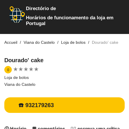
Directório de
Horários de funcionamento da loja em
Portugal
Accueil
Viana do Castelo
Loja de bolos
Dourado' cake
Dourado' cake
★
★
★
★
★
★
★
★
★
★
0
Loja de bolos
Viana do Castelo
☎️ 932179263
🕓 Horário
💬 comentários
✍🏻 escreva uma crítica