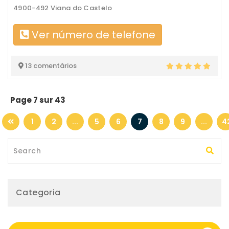
4900-492 Viana do Castelo
Ver número de telefone
13 comentários
Page 7 sur 43
1
2
...
5
6
7
8
9
...
4
Categoria