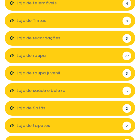
Loja de telemóveis
4
Loja de Tintas
8
Loja de recordações
3
Loja de roupa
77
Loja de roupa juvenil
3
Loja de saúde e beleza
5
Loja de Sofás
2
Loja de tapetes
2