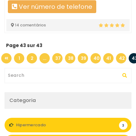
Ver número de telefone
14 comentários
Page 43 sur 43
1
2
...
37
38
39
40
41
42
4
Categoria
Hipermercado
3