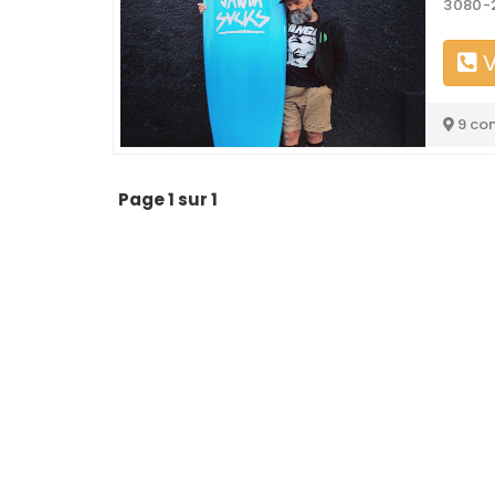
3080-2
V
9 co
Page 1 sur 1