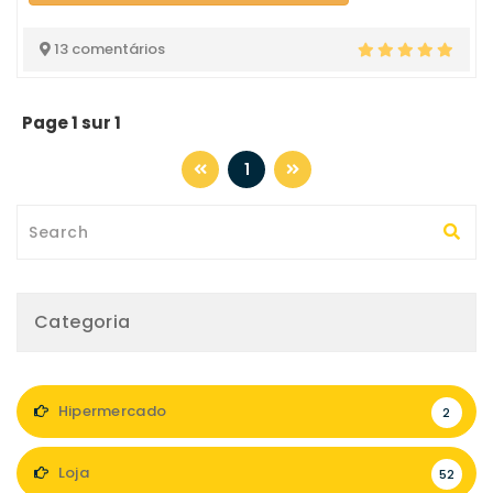
13 comentários
Page 1 sur 1
1
Categoria
Hipermercado
2
Loja
52