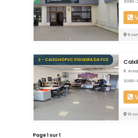
3080-2
V
9 co
2 - CAIXILHOPVC FIGUEIRA DA FOZ
Caixi
R. Arn
3080-0
V
15 c
Page 1 sur 1