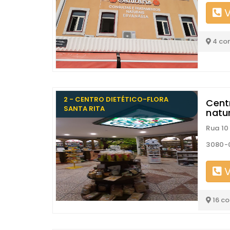
V
4 co
2 - CENTRO DIETÉTICO-FLORA
Cent
SANTA RITA
natu
Rua 10
3080-0
V
16 c