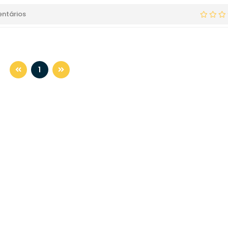
ntários
1