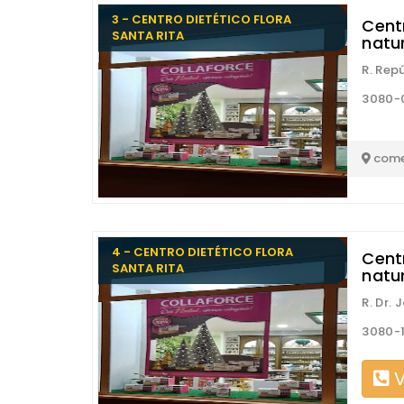
3 - CENTRO DIETÉTICO FLORA
Centr
SANTA RITA
natu
R. Rep
3080-0
come
4 - CENTRO DIETÉTICO FLORA
Centr
SANTA RITA
natu
R. Dr.
3080-1
V