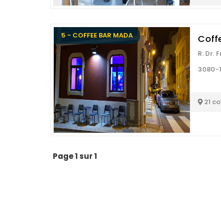
5 - COFFEE BAR MADA
Coff
R. Dr. 
3080-1
21 c
Page 1 sur 1