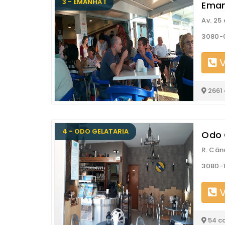
3 - EMANHA 1
Eman
Av. 25 
3080-0
V
2661
4 - ODO GELATARIA
Odo 
R. Cân
3080-1
V
54 c