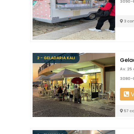
3090-6
3 co
2 - GELADARIA KALI
Gela
Av. 25 
3080-0
V
57 c