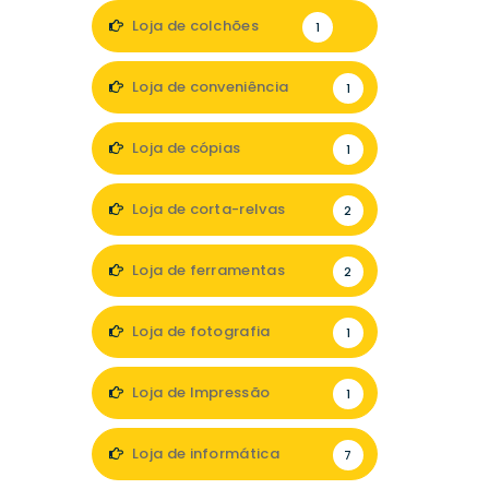
1
Loja de colchões
1
Loja de conveniência
1
Loja de cópias
1
Loja de corta-relvas
2
Loja de ferramentas
2
Loja de fotografia
1
Loja de Impressão
1
Loja de informática
7