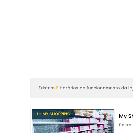
Existem
6
Horários de funcionamento da loj
1 - MY SHOPPING
My S
Bairro