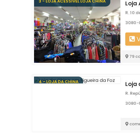
3 - LOJA ACESSIVEL LOJA CHINA
Loja 
R. 10 
3080-0
V
79 c
4 - LOJA DA CHINA
Loja
R. Rep
3080-0
come