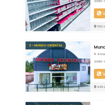
3080-0
V
252 
2 - MUNDO ORIENTAL
Mund
R. Arn
3080-0
V
439 