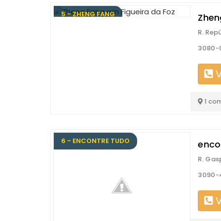
5 - ZHENG FANG
Zhen
R. Rep
3080-0
V
1 co
6 - ENCONTRE TUDO
enco
R. Gas
3090-4
V