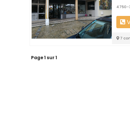
4750-
V
7 co
Page 1 sur 1